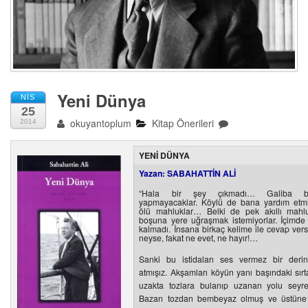
Yeni Dünya
NIS
25
okuyantoplum
Kitap Önerileri
2014
YENİ DÜNYA
Yazan: SABAHATTİN ALİ
“Hala bir şey çıkmadı… Galiba 
yapmayacaklar. Köylü de bana yardım etmi
ölü mahluklar… Belki de pek akıllı mahlu
boşuna yere uğraşmak istemiyorlar. İçimde
kalmadı. İnsana birkaç kelime ile cevap vers
neyse, fakat ne evet, ne hayır!…
Sanki bu istidaları ses vermez bir deri
atmışız. Akşamları köyün yanı başındaki sırt
uzakta tozlara bulanıp uzanan yolu seyre
Bazan tozdan bembeyaz olmuş ve üstüne 