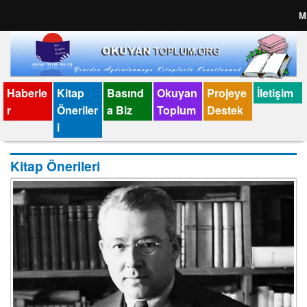
M
Anasayfa
İletişim
Haberle
Kitap
Basınd
Okuyan
Projeye
İletişim
r
Öneriler
a Biz
Toplum
Destek
Künye
i
Kitap Önerileri