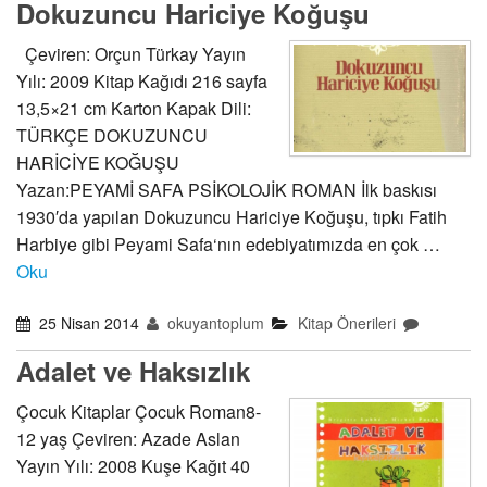
Dokuzuncu Hariciye Koğuşu
Çeviren: Orçun Türkay Yayın
Yılı: 2009 Kitap Kağıdı 216 sayfa
13,5×21 cm Karton Kapak Dili:
TÜRKÇE DOKUZUNCU
HARİCİYE KOĞUŞU
Yazan:PEYAMİ SAFA PSİKOLOJİK ROMAN İlk baskısı
1930′da yapılan Dokuzuncu Hariciye Koğuşu, tıpkı Fatih
Harbiye gibi Peyami Safa‘nın edebiyatımızda en çok …
Oku
25 Nisan 2014
okuyantoplum
Kitap Önerileri
Adalet ve Haksızlık
Çocuk Kitaplar Çocuk Roman8-
12 yaş Çeviren: Azade Aslan
Yayın Yılı: 2008 Kuşe Kağıt 40