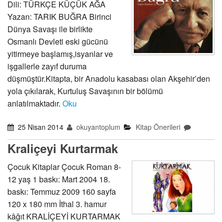
Dili: TÜRKÇE KÜÇÜK AĞA
Yazan: TARIK BUĞRA Birinci
Dünya Savaşı ile birlikte
Osmanlı Devleti eski gücünü
yitirmeye başlamış,isyanlar ve
işgallerle zayıf duruma
düşmüştür.Kitapta, bir Anadolu kasabası olan Akşehir’den
yola çıkılarak, Kurtuluş Savaşının bir bölümü
anlatılmaktadır.
Oku
25 Nisan 2014
okuyantoplum
Kitap Önerileri
Kraliçeyi Kurtarmak
Çocuk Kitaplar Çocuk Roman 8-
12 yaş 1 baskı: Mart 2004 18.
baskı: Temmuz 2009 160 sayfa
120 x 180 mm İthal 3. hamur
kâğıt KRALİÇEYİ KURTARMAK