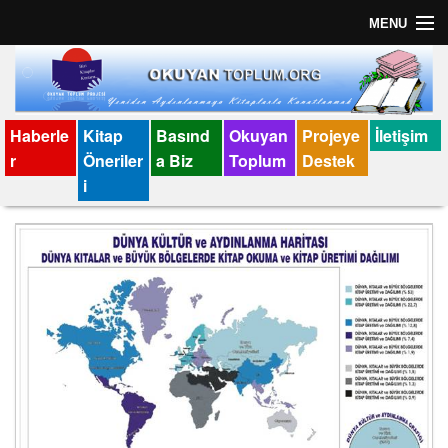
MENU
Anasayfa
İletişim
Haberle
Kitap
Basınd
Okuyan
Projeye
İletişim
r
Öneriler
a Biz
Toplum
Destek
Künye
i