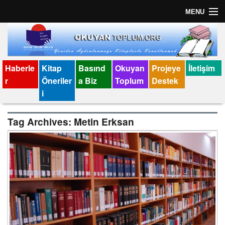
MENU
Anasayfa
İletişim
Haberle
Kitap
Basınd
Okuyan
Projeye
İletişim
r
Öneriler
a Biz
Toplum
Destek
Künye
i
Tag Archives:
Metin Erksan