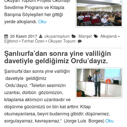
Okuyan Toplum Projesi Okumayı
Sevdirme Programı ve Kitapla
Barışma Söyleşileri her gittiği
yerde alkışlandı.
Oku
20 Kasım 2017
okuyantoplum
Manşet
Alkışlandı
•
Eğitimci
•
Ferhat Özen
•
Okuyan Topum
Şanlıurfa’dan sonra yine valiliğin
davetiyle geldiğimiz Ordu’dayız.
Şanlıurfa’dan sonra yine valiliğin
davetiyle geldiğimiz
Ordu’dayız. “Telefon sesimizin
uzantısı, dürbün gözümüzün,
kitaplarsa aklımızın uzantısıdır ve
düşünme gücümüzü on bin kat arttırır. Kitap
okumayanlarsa, beyni budanmış gibidir; düşünemez,
sorgulayamaz, kavrayamaz.” (Jorge Luis Borges)
Oku