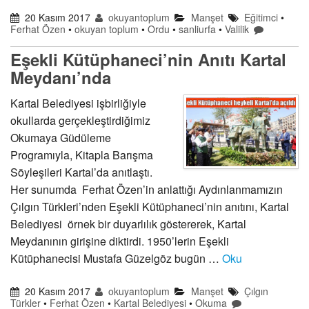
20 Kasım 2017
okuyantoplum
Manşet
Eğitimci
•
Ferhat Özen
•
okuyan toplum
•
Ordu
•
sanliurfa
•
Valilik
Eşekli Kütüphaneci’nin Anıtı Kartal
Meydanı’nda
Kartal Belediyesi işbirliğiyle
okullarda gerçekleştirdiğimiz
Okumaya Güdüleme
Programıyla, Kitapla Barışma
Söyleşileri Kartal’da anıtlaştı.
Her sunumda Ferhat Özen’in anlattığı Aydınlanmamızın
Çılgın Türkleri’nden Eşekli Kütüphaneci’nin anıtını, Kartal
Belediyesi örnek bir duyarlılık göstererek, Kartal
Meydanının girişine diktirdi. 1950’lerin Eşekli
Kütüphanecisi Mustafa Güzelgöz bugün …
Oku
20 Kasım 2017
okuyantoplum
Manşet
Çılgın
Türkler
•
Ferhat Özen
•
Kartal Belediyesi
•
Okuma