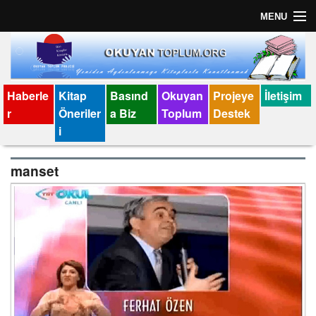
MENU
Anasayfa
İletişim
Haberle
Kitap
Basınd
Okuyan
Projeye
İletişim
r
Öneriler
a Biz
Toplum
Destek
Künye
i
manset