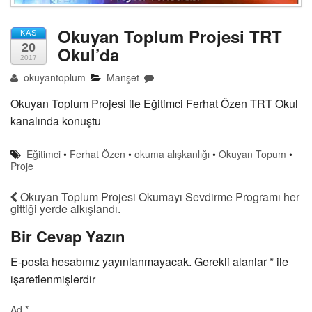
Okuyan Toplum Projesi TRT
KAS
20
Okul’da
2017
okuyantoplum
Manşet
Okuyan Toplum Projesi ile Eğitimci Ferhat Özen TRT Okul
kanalında konuştu
Eğitimci
•
Ferhat Özen
•
okuma alışkanlığı
•
Okuyan Topum
•
Proje
Okuyan Toplum Projesi Okumayı Sevdirme Programı her
gittiği yerde alkışlandı.
Bir Cevap Yazın
E-posta hesabınız yayınlanmayacak. Gerekli alanlar
*
ile
işaretlenmişlerdir
Ad
*