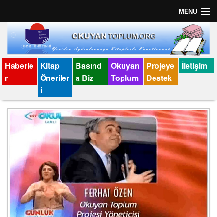
MENU
Anasayfa
İletişim
Haberle
Kitap
Basınd
Okuyan
Projeye
İletişim
r
Öneriler
a Biz
Toplum
Destek
Künye
i