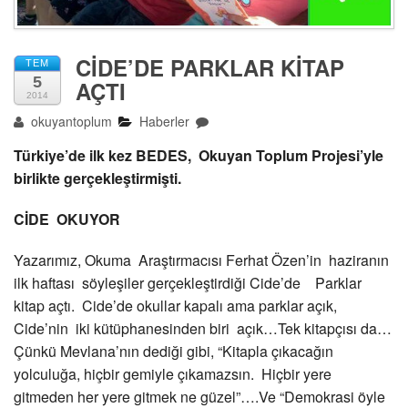
CİDE’DE PARKLAR KİTAP
TEM
5
AÇTI
2014
okuyantoplum
Haberler
Türkiye’de ilk kez BEDES, Okuyan Toplum Projesi’yle
birlikte gerçekleştirmişti.
CİDE OKUYOR
Yazarımız, Okuma Araştırmacısı Ferhat Özen’in haziranın
ilk haftası söyleşiler gerçekleştirdiği Cide’de Parklar
kitap açtı. Cide’de okullar kapalı ama parklar açık,
Cide’nin iki kütüphanesinden biri açık…Tek kitapçısı da…
Çünkü Mevlana’nın dediği gibi, “Kitapla çıkacağın
yolculuğa, hiçbir gemiyle çıkamazsın. Hiçbir yere
gitmeden her yere gitmek ne güzel”….Ve “Demokrasi öyle